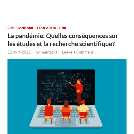
CRISE SANITAIRE
/
EDUCATION
/
UNIL
La pandémie: Quelles conséquences sur
les études et la recherche scientifique?
12 avril 2021
-
by
mamzova
-
Leave a Comment