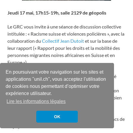
Jeudi 17 mai, 17h15-19h, salle 2129 de géopolis
Le GRC vous invite à une séance de discussion collective
intitulée : « Racisme suisse et violences policières », avec la
collaboration du
Collectif Jean Dutoit
et sur la base de
leur rapport (« Rapport pour les droits et la mobilité des
personnes migrantes noires africaines en Suisse et en
Europe »).
En poursuivant votre navigation sur les sites et
En effet, en Suisse romande, en l’espace d’un an, Hervé
applications "unil.ch", vous acceptez l'utilisation
Mandundu, Lamine Fatty et Mike Ben Peter – trois
de cookies nous permettant d’optimiser votre
hommes noirs – sont décédés suite à une interpellation
expérience utilisateur.
des forces de l’ordre. Et en plus de ces meurtres, combien
Lire les informations légales
de contrôles au faciès ? Combien d’humiliations
quotidiennes ? Combien de violences physiques et
OK
morales sont infligées aux hommes noirs et non-blancs de
ce pays ?