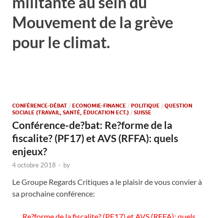
militante au sein du
Mouvement de la grève
pour le climat.
CONFÉRENCE-DÉBAT
/
ECONOMIE-FINANCE
/
POLITIQUE
/
QUESTION
SOCIALE (TRAVAIL, SANTÉ, ÉDUCATION ECT.)
/
SUISSE
Conférence-de?bat: Re?forme de la
fiscalite? (PF17) et AVS (RFFA): quels
enjeux?
4 octobre 2018
-
by
Le Groupe Regards Critiques a le plaisir de vous convier à
sa prochaine conférence:
Re?forme de la fiscalite? (PF17) et AVS (RFFA): quels