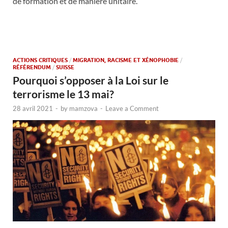
de formation et de manière unitaire.
ACTIONS CRITIQUES
/
MIGRATION, RACISME ET XÉNOPHOBIE
/
RÉFÉRENDUM
/
SUISSE
Pourquoi s’opposer à la Loi sur le
terrorisme le 13 mai?
28 avril 2021
-
by
mamzova
-
Leave a Comment