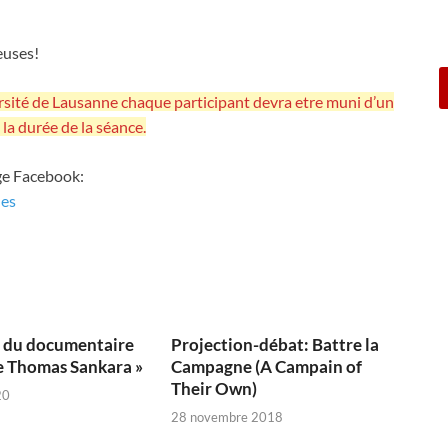
euses!
sité de Lausanne chaque participant devra etre muni d’un
la durée de la séance.
age Facebook:
ues
n du documentaire
Projection-débat: Battre la
e Thomas Sankara »
Campagne (A Campain of
Their Own)
20
28 novembre 2018