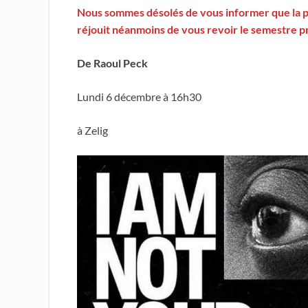
Nous sommes désolés de vous informer que la p
réjouit néanmoins de vous revoir le semestre p
De Raoul Peck
Lundi 6 décembre à 16h30
à Zelig