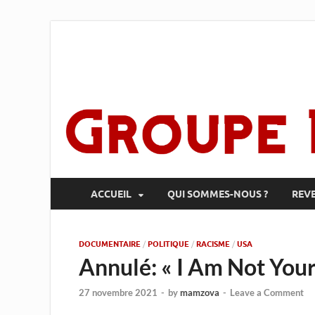
ACCUEIL
QUI SOMMES-NOUS ?
REV
DOCUMENTAIRE
/
POLITIQUE
/
RACISME
/
USA
Annulé: « I Am Not You
27 novembre 2021
-
by
mamzova
-
Leave a Comment