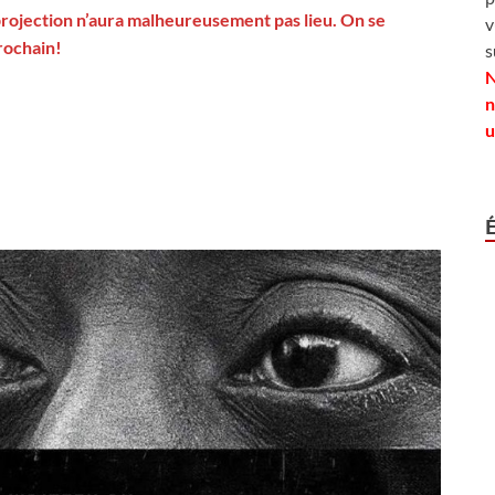
rojection n’aura malheureusement pas lieu. On se
v
rochain!
s
N
n
u