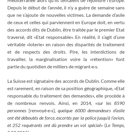
Méditerranée alors qu’ils tentaient de rejoindre l’Europe.
Depuis le début de l’année, il n’y a guère de semaine sans
que ne s’ajoute de nouvelles victimes. La demande d’asile
de ceux et celles qui parviennent en Europe doit, en vertu
des accords dits de Dublin, être traitée par le premier Etat
traversé, dit «Etat responsable». En réalité, il s’agit d’une
véritable «loterie» en raison des disparités de traitement
et de respects des droits. Pire, les interdictions de
travailler, la marginalisation voire la «rétention» font
partie du quotidien de milliers de migrant·e·s.
La Suisse est signataire des accords de Dublin. Comme elle
est rarement, en raison de sa position géographique, «Etat
responsable du traitement des demandes», elle procède à
de nombreux renvois. Ainsi, en 2014,
«sur les 8590
personnes
[renvoyé·e·s]
, quelque 6000 demandeurs d’asile
ont été déboutés de force, escortés par la police jusqu’à l’avion,
et 252 requérants ont dû prendre un vol spécial»
(
Le Temps
,