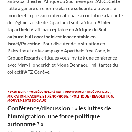
anti-apartheid en Afrique du Sud mené par L’ANC. Cette
lutte a généré un énorme élan de solidarité à travers le
monde et la pression internationale a contribué à la chute
du régime raciste de l’apartheid sud- africain.
Si hier
l’apartheid était inacceptable en Afrique du Sud,
aujourd’hui l’apartheid est inacceptable en
Israël/Palestine.
Pour discuter de la situation en
Palestine et de la campagne Apartheid free Zone, le
Groupe Regards critiques vous invite à une conférence
avec Mary Honderich et Mona Dennaoui, militantes du
collectif AFZ Genève.
APARTHEID
/
CONFÉRENCE-DÉBAT
/
DISCUSSION
/
IMPÉRIALISME
/
MIGRATION, RACISME ET XÉNOPHOBIE
/
POLITIQUE
/
RÉVOLUTION,
MOUVEMENTS SOCIAUX
Conférence/discussion : « les luttes de
l’immigration, une force politique
autonome ? »