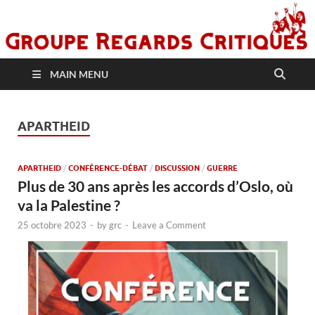
MAIN MENU
APARTHEID
APARTHEID
/
CONFÉRENCE-DÉBAT
/
DISCUSSION
/
GUERRE
Plus de 30 ans après les accords d’Oslo, où
va la Palestine ?
25 octobre 2023
-
by
grc
-
Leave a Comment