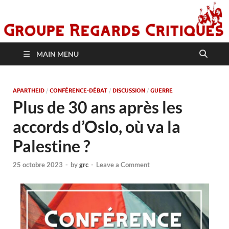
MAIN MENU
APARTHEID
/
CONFÉRENCE-DÉBAT
/
DISCUSSION
/
GUERRE
Plus de 30 ans après les
accords d’Oslo, où va la
Palestine ?
25 octobre 2023
-
by
grc
-
Leave a Comment