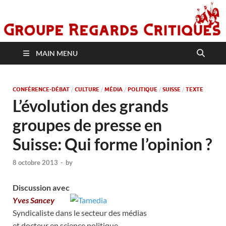
MAIN MENU
CONFÉRENCE-DÉBAT
/
CULTURE
/
MÉDIA
/
POLITIQUE
/
SUISSE
/
TEXTE
L’évolution des grands
groupes de presse en
Suisse: Qui forme l’opinion ?
8 octobre 2013
-
by
Discussion avec
Yves
Sancey
Syndicaliste dans le secteur des médias
et docteur en science politique