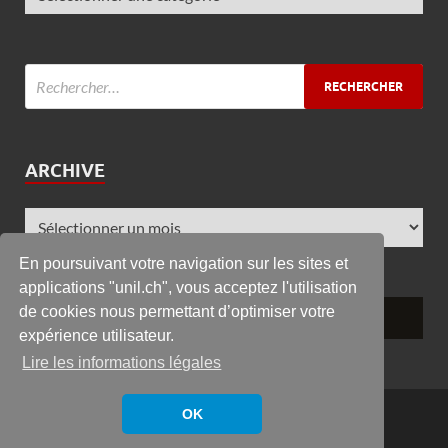
ARCHIVE
En poursuivant votre navigation sur les sites et
applications "unil.ch", vous acceptez l'utilisation
de cookies nous permettant d’optimiser votre
expérience utilisateur.
Lire les informations légales
Copyright © 2026
GRC
.
OK
Powered by
WordPress
and
HitMag
.