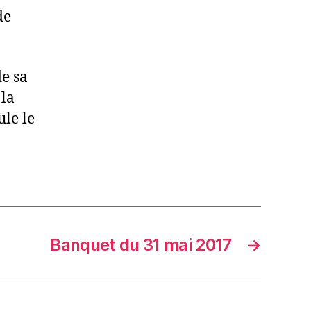
de
de sa
 la
ule le
Banquet du 31 mai 2017
→