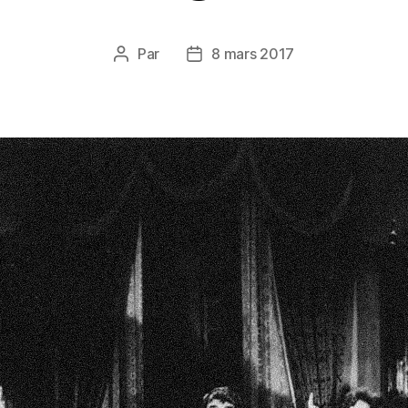
Par
8 mars 2017
Auteur
Date
de
de
l’article
l’article