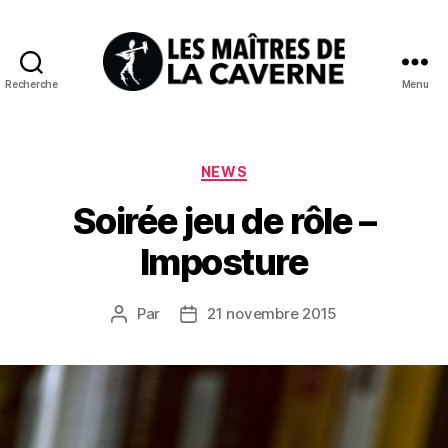
Recherche
Menu
Les
Maîtres
de
la
Catégories
NEWS
Caverne
Soirée jeu de rôle –
Imposture
Par
21 novembre 2015
Auteur
Date
de
de
l’article
l’article