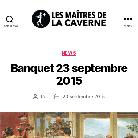
Recherche
Menu
Les
Maîtres
de
la
Catégories
NEWS
Caverne
Banquet 23 septembre
2015
Par
20 septembre 2015
Auteur
Date
de
de
l’article
l’article