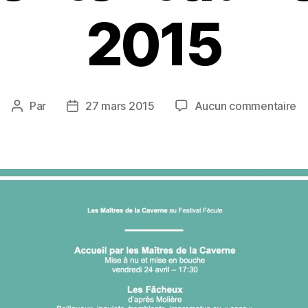
2015
su
Par
27 mars 2015
Aucun commentaire
Auteur
Date
Le
de
de
Ma
l’article
l’article
d
la
C
pr
au
Fé
2