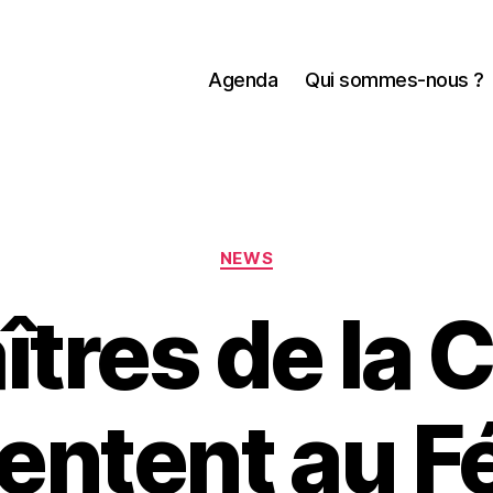
Agenda
Qui sommes-nous ?
Catégories
NEWS
îtres de la 
entent au F