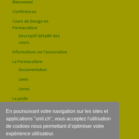
Bienvenue!
Conférences
Cours de Design en
Permaculture
Descriptif détaillé des
cours
Informations sur l’association
La Permaculture
Documentation
Liens
Livres
Le jardin
Les plantes
En poursuivant votre navigation sur les sites et
Photos
applications "unil.ch", vous acceptez l'utilisation
Nous contacter
de cookies nous permettant d’optimiser votre
expérience utilisateur.