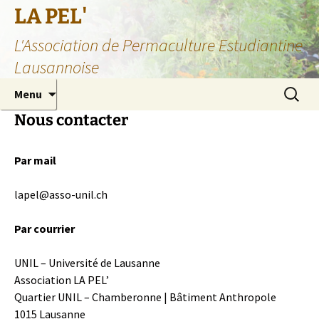
Aller
LA PEL'
au
L'Association de Permaculture Estudiantine
contenu
Lausannoise
Recherc
Menu
Nous contacter
Par mail
lapel@asso-unil.ch
Par courrier
UNIL – Université de Lausanne
Association LA PEL’
Quartier UNIL – Chamberonne | Bâtiment Anthropole
1015 Lausanne