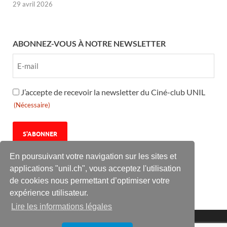
29 avril 2026
ABONNEZ-VOUS À NOTRE NEWSLETTER
RGPD
J’accepte de recevoir la newsletter du Ciné-club UNIL
(Nécessaire)
(Nécessaire)
En poursuivant votre navigation sur les sites et
applications "unil.ch", vous acceptez l'utilisation
de cookies nous permettant d’optimiser votre
expérience utilisateur.
Lire les informations légales
Le Ciné-club UNIL est une association culturelle à but non