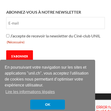
ABONNEZ-VOUS À NOTRE NEWSLETTER
RGPD
J’accepte de recevoir la newsletter du Ciné-club UNIL
(Nécessaire)
(Nécessaire)
En poursuivant votre navigation sur les sites et
applications "unil.ch", vous acceptez l'utilisation
de cookies nous permettant d’optimiser votre
expérience utilisateur.
Lire les informations légales
Le Ciné-club UNIL est une association culturelle à but non
lucratif de l’université de Lausanne.
OK