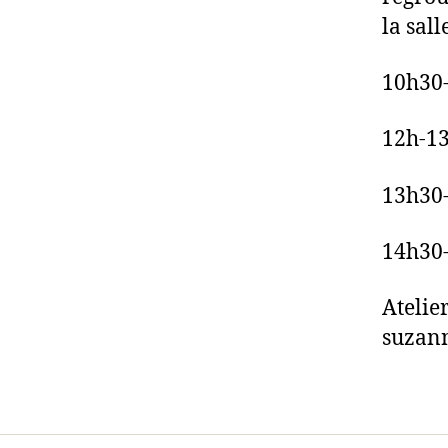
la sal
10h30-
12h-13
13h30-
14h30-
Atelie
suzann