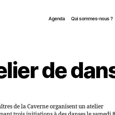
Agenda
Qui sommes-nous ?
elier de dan
îtres de la Caverne organisent un atelier
pant trois initiations à des danses le samedi 8