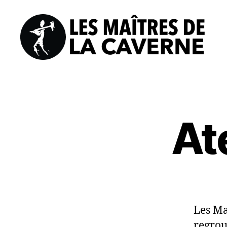
Les
Maîtres
de
la
Caverne
At
Les Ma
regrou