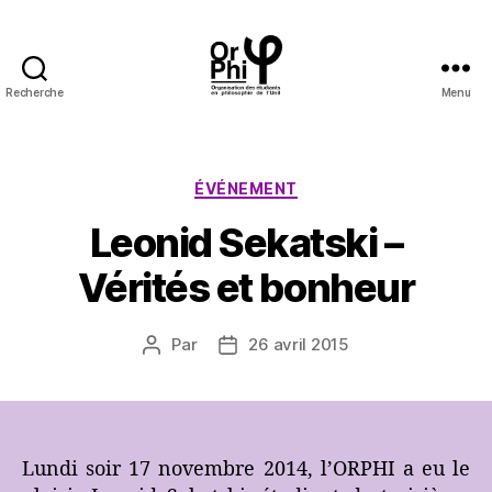
Recherche
Menu
OrPhi
Catégories
ÉVÉNEMENT
Leonid Sekatski –
Vérités et bonheur
Par
26 avril 2015
Auteur
Date
de
de
l’article
l’article
Lundi soir 17 novembre 2014, l’ORPHI a eu le