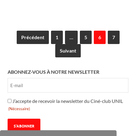
Précédent
1
…
5
6
7
Suivant
ABONNEZ-VOUS À NOTRE NEWSLETTER
RGPD
J’accepte de recevoir la newsletter du Ciné-club UNIL
(Nécessaire)
(Nécessaire)