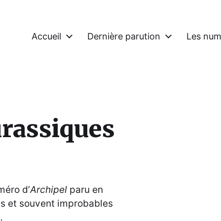
Accueil
Dernière parution
Les num
urassiques
méro d’
Archipel
paru en
les et souvent improbables
…