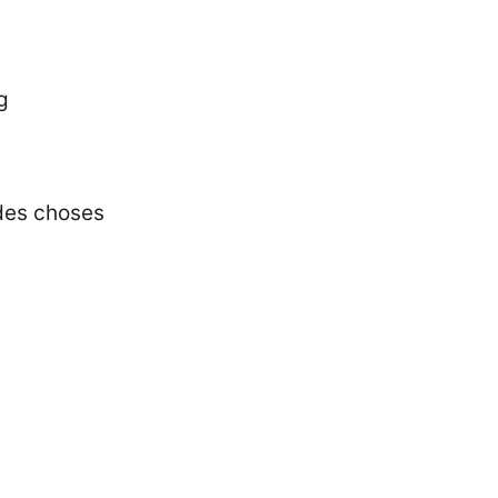
g
 des choses