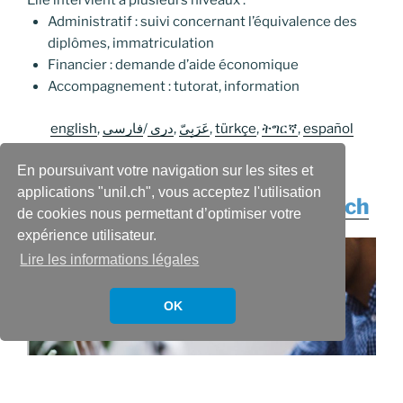
Elle intervient à plusieurs niveaux :
Administratif : suivi concernant l’équivalence des
diplômes, immatriculation
Financier : demande d’aide économique
Accompagnement : tutorat, information
english
,
فارسی
/
دری
,
عَرَبِيّ
,
t
ürkçe
,
ትግርኛ
,
espa
ñol
En poursuivant votre navigation sur les sites et
applications "unil.ch", vous acceptez l'utilisation
unilsansfrontieres@asso-unil.ch
de cookies nous permettant d’optimiser votre
expérience utilisateur.
Lire les informations légales
OK