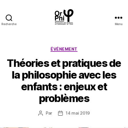
Recherche
Menu
OrPhi
Catégories
ÉVÉNEMENT
Théories et pratiques de
la philosophie avec les
enfants : enjeux et
problèmes
Par
14 mai 2019
Auteur
Date
de
de
l’article
l’article