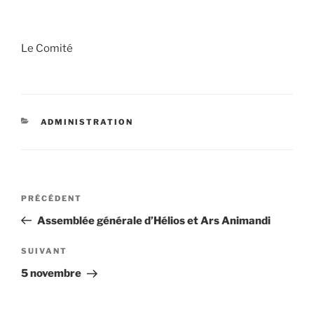
Le Comité
CATÉGORIES
ADMINISTRATION
Navigation
Article
PRÉCÉDENT
de
précédent
Assemblée générale d’Hélios et Ars Animandi
l’article
Article
SUIVANT
suivant
5 novembre