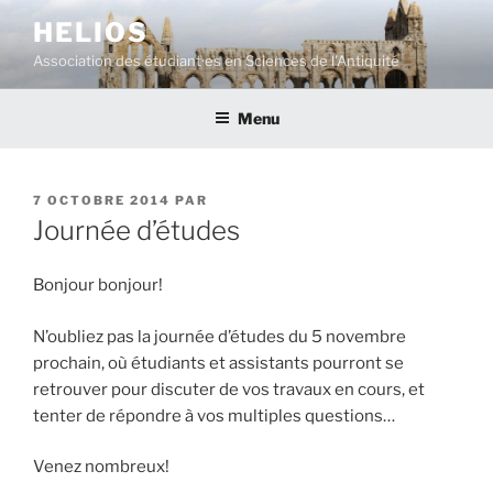
Aller
HELIOS
au
Association des étudiant·es en Sciences de l'Antiquité
contenu
principal
Menu
PUBLIÉ
7 OCTOBRE 2014
PAR
LE
Journée d’études
Bonjour bonjour!
N’oubliez pas la journée d’études du 5 novembre
prochain, où étudiants et assistants pourront se
retrouver pour discuter de vos travaux en cours, et
tenter de répondre à vos multiples questions…
Venez nombreux!