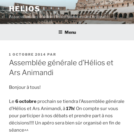
Aller
HELIOS
au
Association des étudiant·es en Sciences de l'Antiquité
contenu
principal
Menu
PUBLIÉ
1 OCTOBRE 2014
PAR
LE
Assemblée générale d’Hélios et
Ars Animandi
Bonjour à tous!
Le
6 octobre
prochain se tiendra l’Assemblée générale
d’Hélios et Ars Animandi, à
17h
! On compte sur vous
pour participer à nos débats et prendre part à nos
décisions!!!! Un apéro sera bien sûr organisé en fin de
séance^^