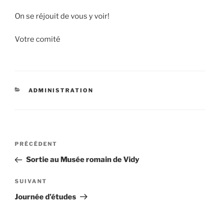
On se réjouit de vous y voir!
Votre comité
CATÉGORIES
ADMINISTRATION
Navigation
Article
PRÉCÉDENT
de
précédent
Sortie au Musée romain de Vidy
l’article
Article
SUIVANT
suivant
Journée d’études