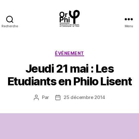
Recherche
Menu
OrPhi
Catégories
ÉVÉNEMENT
Jeudi 21 mai : Les
Etudiants en Philo Lisent
Par
25 décembre 2014
Auteur
Date
de
de
l’article
l’article