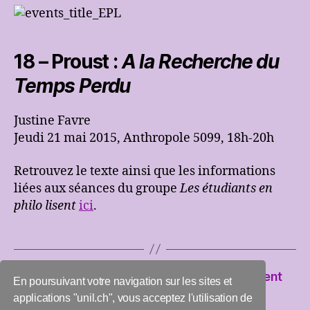
18 – Proust :
A la Recherche du
Temps Perdu
Justine Favre
Jeudi 21 mai 2015, Anthropole 5099, 18h-20h
Retrouvez le texte ainsi que les informations
liées aux séances du groupe
Les étudiants en
philo lisent
ici
.
←
Jeudi 28 mai : Les étudiants en philo grillent
En poursuivant votre navigation sur les sites et
→
ANNULE: Mercredi 20 mai : Cyclorphique
applications "unil.ch", vous acceptez l'utilisation de