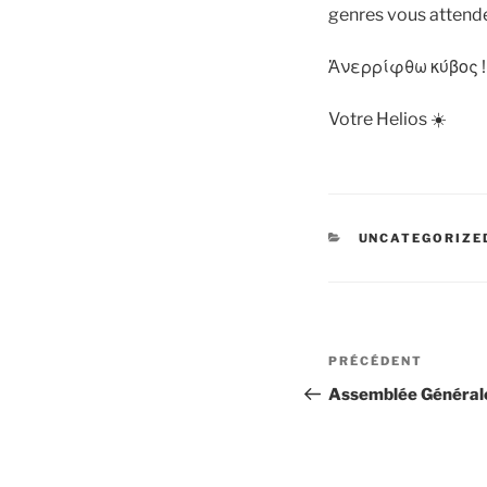
genres vous attende
Ἀνερρίφθω κύβος !
Votre Helios ☀️
CATÉGORIES
UNCATEGORIZE
Navigation
Article
PRÉCÉDENT
de
précédent
Assemblée Générale
l’article