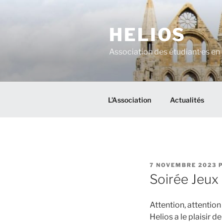
Aller
au
HELIOS
contenu
principal
Association des étudiant·es en 
L’Association
Actualités
PUBLIÉ
7 NOVEMBRE 2023
LE
Soirée Jeux
Attention, attention 
Helios a le plaisir d