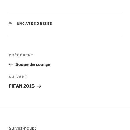
CATÉGORIES
UNCATEGORIZED
Navigation
Article
PRÉCÉDENT
de
précédent
Soupe de courge
l’article
Article
SUIVANT
suivant
FIFAN 2015
Suivez-nous :