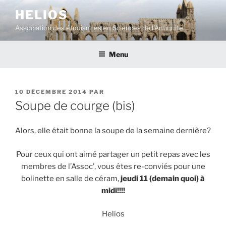
Aller
HELIOS
au
Association des étudiant·es en Sciences de l'Antiquité
contenu
principal
Menu
PUBLIÉ
10 DÉCEMBRE 2014
PAR
LE
Soupe de courge (bis)
Alors, elle était bonne la soupe de la semaine dernière?
Pour ceux qui ont aimé partager un petit repas avec les
membres de l’Assoc’, vous êtes re-conviés pour une
bolinette en salle de céram,
jeudi 11 (demain quoi) à
midi!!!!
Helios