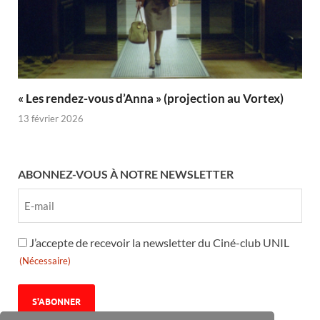
« Les rendez-vous d’Anna » (projection au Vortex)
13 février 2026
ABONNEZ-VOUS À NOTRE NEWSLETTER
RGPD
J’accepte de recevoir la newsletter du Ciné-club UNIL
(Nécessaire)
(Nécessaire)