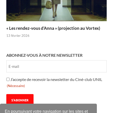
« Les rendez-vous d’Anna » (projection au Vortex)
13 février 2026
ABONNEZ-VOUS À NOTRE NEWSLETTER
RGPD
J’accepte de recevoir la newsletter du Ciné-club UNIL
(Nécessaire)
(Nécessaire)
En poursuivant votre navigation sur les sites et