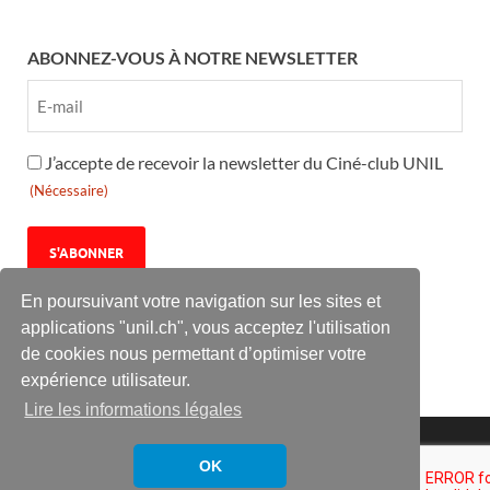
ABONNEZ-VOUS À NOTRE NEWSLETTER
RGPD
J’accepte de recevoir la newsletter du Ciné-club UNIL
(Nécessaire)
(Nécessaire)
En poursuivant votre navigation sur les sites et
applications "unil.ch", vous acceptez l'utilisation
de cookies nous permettant d’optimiser votre
expérience utilisateur.
Lire les informations légales
Le Ciné-club UNIL est une association culturelle à but non
lucratif de l’université de Lausanne.
OK