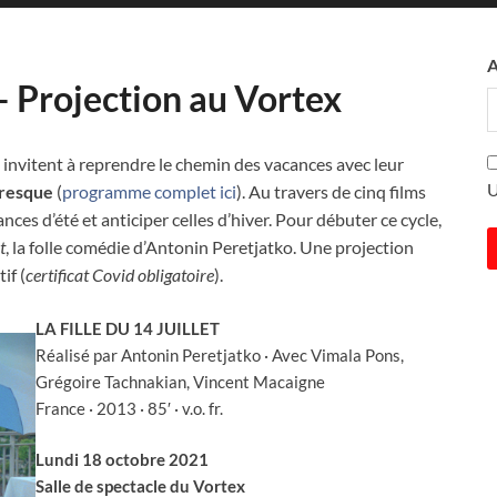
» – Projection au Vortex
invitent à reprendre le chemin des vacances avec leur
presque
(
programme complet ici
). Au travers de cinq films
(
es d’été et anticiper celles d’hiver. Pour débuter ce cycle,
t
, la folle comédie d’Antonin Peretjatko. Une projection
if (
certificat Covid obligatoire
).
LA FILLE DU 14 JUILLET
Réalisé par Antonin Peretjatko · Avec Vimala Pons,
Grégoire Tachnakian, Vincent Macaigne
France · 2013 · 85′ · v.o. fr.
Lundi 18 octobre 2021
Salle de spectacle du Vortex