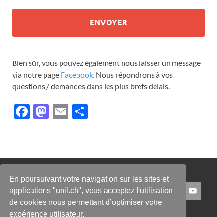
Bien sûr, vous pouvez également nous laisser un message
via notre page
Facebook.
Nous répondrons à vos
questions / demandes dans les plus brefs délais.
F
M
E
P
ac
as
m
ar
e
to
ail
ta
b
d
g
o
o
er
En poursuivant votre navigation sur les sites et
o
n
BBD ON SOCIAL MEDIA
applications "unil.ch", vous acceptez l'utilisation
k
de cookies nous permettant d’optimiser votre
expérience utilisateur.