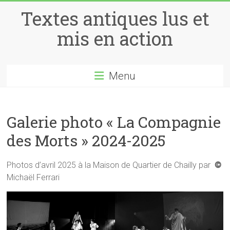
Skip
Textes antiques lus et
to
content
mis en action
Menu
Galerie photo « La Compagnie
des Morts » 2024-2025
Photos d’avril 2025 à la Maison de Quartier de Chailly par
©
Michaël Ferrari