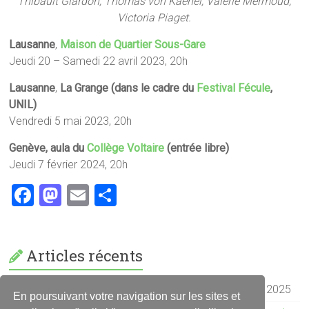
Thibault Glardon, Thomas von Kaenel, Valérie Mermoud,
Victoria Piaget.
Lausanne
,
Maison de Quartier Sous-Gare
Jeudi 20 – Samedi 22 avril 2023, 20h
Lausanne
,
La Grange (dans le cadre du
Festival Fécule
,
UNIL)
Vendredi 5 mai 2023, 20h
Genève, aula du
Collège Voltaire
(entrée libre)
Jeudi 7 février 2024, 20h
F
M
E
P
a
a
m
ar
ce
st
ai
ta
Articles récents
b
o
l
g
o
d
er
Rentrée TALMA 2025: « Post Mortem »
10 décembre 2025
En poursuivant votre navigation sur les sites et
ok
o