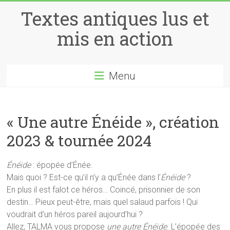
Skip
Textes antiques lus et
to
content
mis en action
Menu
« Une autre Énéide », création
2023 & tournée 2024
Énéide
: épopée d’Énée.
Mais quoi ? Est-ce qu’il n’y a qu’Énée dans l’
Énéide
?
En plus il est falot ce héros… Coincé, prisonnier de son
destin… Pieux peut-être, mais quel salaud parfois ! Qui
voudrait d’un héros pareil aujourd’hui ?
Allez, TALMA vous propose
une
autre
Énéide
. L’épopée des