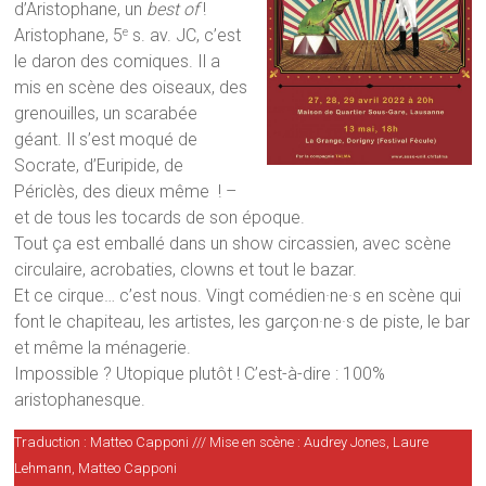
d’Aristophane, un
best of
!
Aristophane, 5
s. av. JC, c’est
e
le daron des comiques. Il a
mis en scène des oiseaux, des
grenouilles, un scarabée
géant. Il s’est moqué de
Socrate, d’Euripide, de
Périclès, des dieux même ! –
et de tous les tocards de son époque.
Tout ça est emballé dans un show circassien, avec scène
circulaire, acrobaties, clowns et tout le bazar.
Et ce cirque… c’est nous. Vingt comédien·ne·s en scène qui
font le chapiteau, les artistes, les garçon·ne·s de piste, le bar
et même la ménagerie.
Impossible ? Utopique plutôt ! C’est-à-dire : 100%
aristophanesque.
Traduction : Matteo Capponi /// Mise en scène : Audrey Jones, Laure
Lehmann, Matteo Capponi