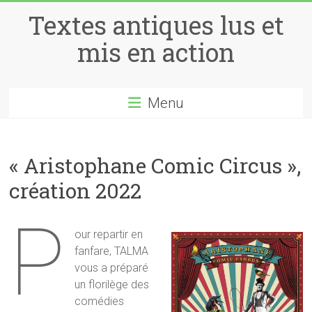
Skip
Textes antiques lus et
to
content
mis en action
Menu
« Aristophane Comic Circus »,
création 2022
P
our repartir en
fanfare, TALMA
vous a préparé
un florilège des
comédies